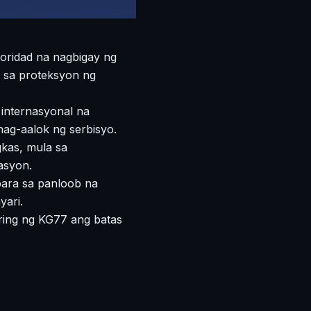
oridad na nagbigay ng
n sa proteksyon ng
 internasyonal na
ag-aalok ng serbisyo.
gkas, mula sa
asyon.
para sa panloob na
ari.
uring ng KG77 ang batas