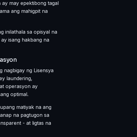
 ay may epektibong tagal
tama ang mahigpit na
inilathala sa opisyal na
o ay isang hakbang na
lasyon
 nagbigay ng Lisensya
ey laundering,
 at operasyon ay
ang optimal.
s upang matiyak na ang
ganap na pagtugon sa
sparent - at ligtas na