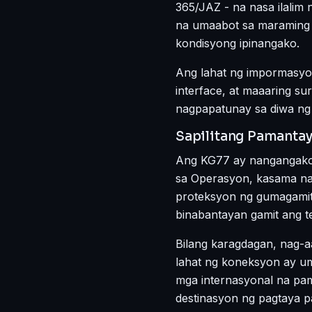
365/JAZ - na nasa ilalim
na umaabot sa maraming t
kondisyong ipinangako.
Ang lahat ng impormasyon
interface, at maaaring s
nagpapatunay sa diwa ng
Sapilitang Pamantay
Ang KG77 ay nangangako 
sa Operasyon, kasama na 
proteksyon ng gumagamit,
binabantayan gamit ang t
Bilang karagdagan, nag-a
lahat ng koneksyon ay u
mga internasyonal na pama
destinasyon ng pagtaya 