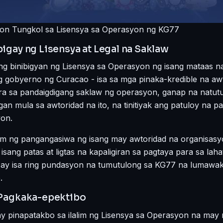
on Tungkol sa Lisensya sa Operasyon ng KG77
igay ng Lisensya at Legal na Saklaw
g binibigyan ng Lisensya sa Operasyon ng isang mataas n
 ng gobyerno ng Curacao - isa sa mga pinaka-kredible na 
ra sa pandaigdigang saklaw ng operasyon, ganap na natu
gan mula sa awtoridad na ito, na tinitiyak ang patuloy na 
yon.
im ng pangangasiwa ng isang may awtoridad na organisasy
 isang patas at ligtas na kapaligiran sa pagtaya para sa la
a ay isa ring pundasyon na tumutulong sa KG77 na lumawa
.
 Pagkaka-epektibo
y pinapatakbo sa ilalim ng Lisensya sa Operasyon na ma