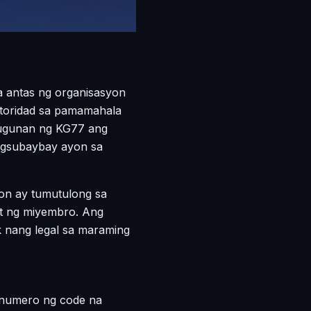
a antas ng organisasyon
awtoridad sa pamamahala
tugunan ng KG77 ang
pagsubaybay ayon sa
on ay tumutulong sa
hat ng miyembro. Ang
k nang legal sa maraming
y numero ng code na