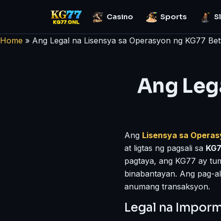
Casino
Sports
S
Home
»
Ang Legal na Lisensya sa Operasyon ng KG77 Bet
Ang Leg
Ang
Lisensya sa Opera
at ligtas ng pagsali sa
KG
pagtaya, ang KG77 ay tum
binabantayan. Ang pag-a
anumang transaksyon.
Legal na Imporm