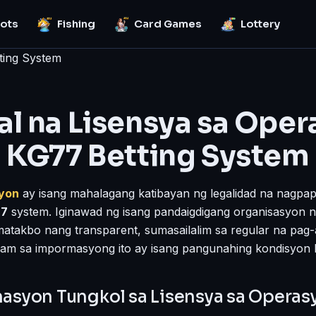
lots
Fishing
Card Games
Lottery
ting System
al na Lisensya sa Oper
KG77 Betting System
syon
ay isang mahalagang katibayan ng legalidad na nagpap
77
system. Iginawad ng isang pandaigdigang organisasyon
atakbo nang transparent, sumasailalim sa regular na pag-a
lam sa impormasyong ito ay isang pangunahing kondisyon 
asyon Tungkol sa Lisensya sa Operas