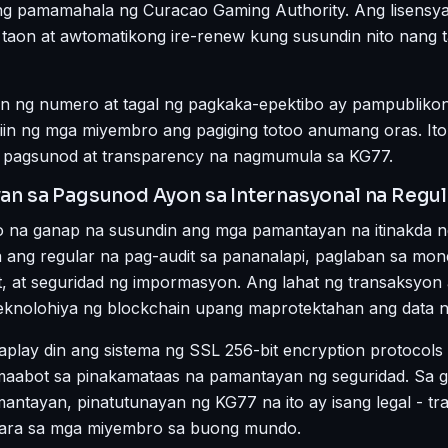
 ng pamamahala ng Curacao Gaming Authority. Ang lisensya
aon at awtomatikong ire-renew kung susundin nito nang 
 ng numero at tagal ng pagkaka-epektibo ay pampublikong 
uriin ng mga miyembro ang pagiging totoo anumang oras. It
 pagsunod at transparency na nagmumula sa KG77.
an sa Pagsunod Ayon sa Internasyonal na Regu
na ganap na susundin ang mga pamantayan na itinakda ng
ang regular na pag-audit sa pananalapi, paglaban sa mon
 at seguridad ng impormasyon. Ang lahat ng transaksyon
eknolohiya ng blockchain upang maprotektahan ang data n
aplay din ang sistema ng SSL 256-bit encryption protocol
maabot sa pinakamataas na pamantayan ng seguridad. Sa 
ntayan, pinatutunayan ng KG77 na ito ay isang legal - tran
para sa mga miyembro sa buong mundo.