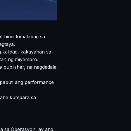
t hindi lumalabag sa
agtaya.
 kalidad, kakayahan sa
tan ng miyembro.
 publisher, na nagdadala
mapabuti ang performance
ntahe kumpara sa
n
ya sa Operasyon, ay ang