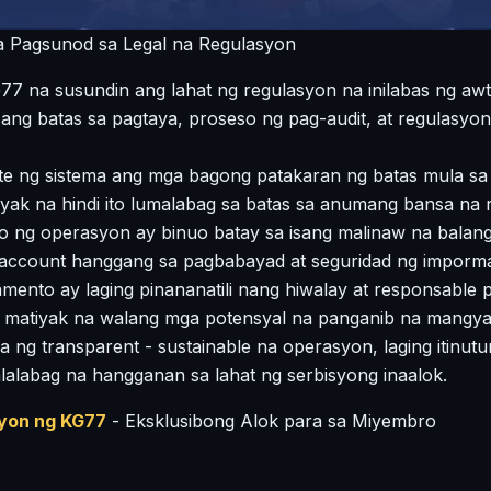
 Pagsunod sa Legal na Regulasyon
 na susundin ang lahat ng regulasyon na inilabas ng awt
 ang batas sa pagtaya, proseso ng pag-audit, at regulasyo
te ng sistema ang mga bagong patakaran ng batas mula sa
ak na hindi ito lumalabag sa batas sa anumang bansa na n
o ng operasyon ay binuo batay sa isang malinaw na balan
 account hanggang sa pagbabayad at seguridad ng imporm
amento ay laging pinananatili nang hiwalay at responsable 
matiyak na walang mga potensyal na panganib na mangyay
 ng transparent - sustainable na operasyon, laging itinut
alalabag na hangganan sa lahat ng serbisyong inaalok.
yon ng KG77
- Eksklusibong Alok para sa Miyembro