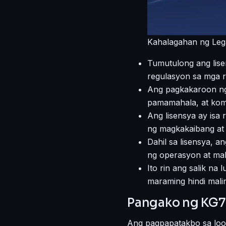
Kahalagahan ng Leg
Tumutulong ang lise
regulasyon sa mga r
Ang pagkakaroon ng 
pamamahala, at kom
Ang lisensya ay isa
ng magkakaibang at 
Dahil sa lisensya, 
ng operasyon at ma
Ito rin ang salik n
maraming hindi mali
Pangako ng KG77
Ang pagpapatakbo sa loo