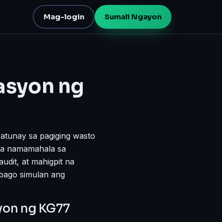
Mag-login
Sumali Ngayon
asyon ng
atunay sa pagiging wasto
 na namamahala sa
udit, at mahigpit na
bago simulan ang
yon ng KG77