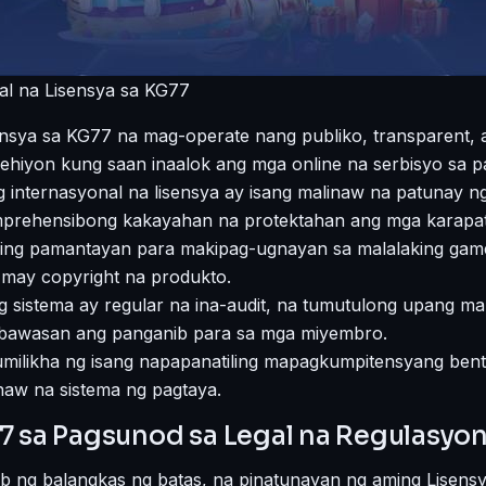
al na Lisensya sa KG77
nsya sa KG77 na mag-operate nang publiko, transparent, a
ehiyon kung saan inaalok ang mga online na serbisyo sa p
internasyonal na lisensya ay isang malinaw na patunay ng
prehensibong kakayahan na protektahan ang mga karapa
 ring pamantayan para makipag-ugnayan sa malalaking game
may copyright na produkto.
ang sistema ay regular na ina-audit, na tumutulong upang 
bawasan ang panganib para sa mga miyembro.
a lumilikha ng isang napapanatiling mapagkumpitensyang be
naw na sistema ng pagtaya.
 sa Pagsunod sa Legal na Regulasyo
b ng balangkas ng batas, na pinatunayan ng aming Lisens