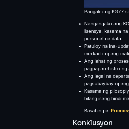
Pangako ng KG77 sa
Nangangako ang KG77
lisensya, kasama na
personal na data.
Patuloy na ina-upda
merkado upang matiy
Ang lahat ng proses
pagpaparehistro ng
Ang legal na depart
pagsubaybay upang 
Kasama ng pilosopiya
bilang isang hindi m
Basahin pa:
Promos
Konklusyon