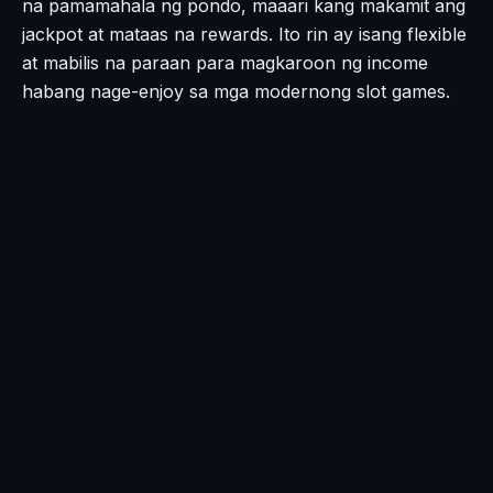
na pamamahala ng pondo, maaari kang makamit ang
jackpot at mataas na rewards. Ito rin ay isang flexible
at mabilis na paraan para magkaroon ng income
habang nage-enjoy sa mga modernong slot games.