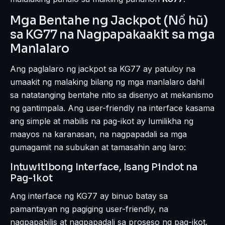
Mga Bentahe ng Jackpot (Nổ hũ)
sa KG77 na Nagpapakaakit sa mga
Manlalaro
Ang paglalaro ng jackpot sa KG77 ay patuloy na
umaakit ng malaking bilang ng mga manlalaro dahil
sa natatanging bentahe nito sa disenyo at mekanismo
ng gantimpala. Ang user-friendly na interface kasama
ang simple at mabilis na pag-ikot ay lumilikha ng
maayos na karanasan, na nagpapadali sa mga
gumagamit na subukan at tamasahin ang laro:
Intuwitibong Interface, Isang Pindot na
Pag-ikot
Ang interface ng KG77 ay binuo batay sa
pamantayan ng pagiging user-friendly, na
nagpapabilis at nagpapadali sa proseso ng pag-ikot.