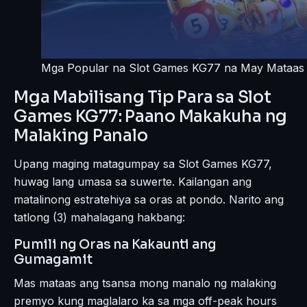
Mga Popular na Slot Games KG77 na May Mataas 
Mga Mabilisang Tip Para sa Slot
Games KG77: Paano Makakuha ng
Malaking Panalo
Upang maging matagumpay sa Slot Games KG77,
huwag lang umasa sa suwerte. Kailangan ang
matalinong estratehiya sa oras at pondo. Narito ang
tatlong (3) mahalagang hakbang:
Pumili ng Oras na Kakaunti ang
Gumagamit
Mas mataas ang tsansa mong manalo ng malaking
premyo kung maglalaro ka sa mga off-peak hours