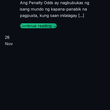
Ang Penalty Odds ay nagbubukas ng
isang mundo ng kapana-panabik na
pagpusta, kung saan inilalagay [...]
Continue reading
→
28
Nov