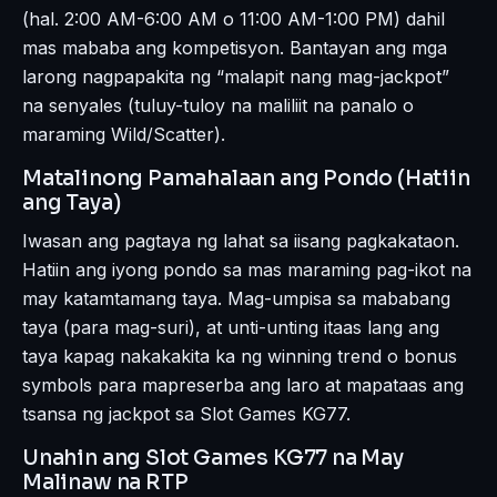
(hal. 2:00 AM-6:00 AM o 11:00 AM-1:00 PM) dahil
mas mababa ang kompetisyon. Bantayan ang mga
larong nagpapakita ng “malapit nang mag-jackpot”
na senyales (tuluy-tuloy na maliliit na panalo o
maraming Wild/Scatter).
Matalinong Pamahalaan ang Pondo (Hatiin
ang Taya)
Iwasan ang pagtaya ng lahat sa iisang pagkakataon.
Hatiin ang iyong pondo sa mas maraming pag-ikot na
may katamtamang taya. Mag-umpisa sa mababang
taya (para mag-suri), at unti-unting itaas lang ang
taya kapag nakakakita ka ng winning trend o bonus
symbols para mapreserba ang laro at mapataas ang
tsansa ng jackpot sa Slot Games KG77.
Unahin ang Slot Games KG77 na May
Malinaw na RTP