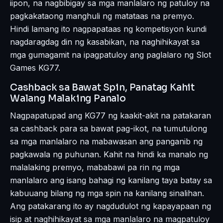
iipon, na nagbibigay sa mga manlalaro ng patuloy na
pagkakataong manghuli ng matataas na premyo.
Hindi lamang ito nagpapataas ng kompetisyon kundi
nagdaragdag din ng kasabikan, na naghihikayat sa
mga gumagamit na ipagpatuloy ang paglalaro ng Slot
Games KG77.
Cashback sa Bawat Spin, Panatag Kahit
Walang Malaking Panalo
Nagpapatupad ang KG77 ng kaakit-akit na patakaran
sa cashback para sa bawat pag-ikot, na tumutulong
sa mga manlalaro na mabawasan ang panganib ng
pagkawala ng puhunan. Kahit na hindi ka manalo ng
malalaking premyo, mababawi pa rin ng mga
manlalaro ang isang bahagi ng kanilang taya batay sa
kabuuang bilang ng mga spin na kanilang sinalihan.
Ang patakarang ito ay nagdudulot ng kapayapaan ng
isip at naghihikayat sa mga manlalaro na magpatuloy