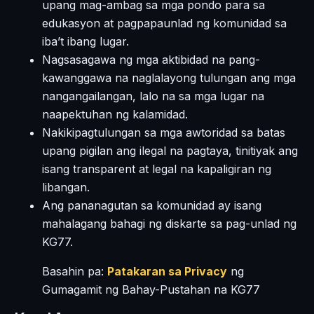
upang mag-ambag sa mga pondo para sa
edukasyon at pagpapaunlad ng komunidad sa
iba’t ibang lugar.
Nagsasagawa ng mga aktibidad na pang-
kawanggawa na naglalayong tulungan ang mga
nangangailangan, lalo na sa mga lugar na
naapektuhan ng kalamidad.
Nakikipagtulungan sa mga awtoridad sa batas
upang pigilan ang ilegal na pagtaya, tinitiyak ang
isang transparent at legal na kapaligiran ng
libangan.
Ang pananagutan sa komunidad ay isang
mahalagang bahagi ng diskarte sa pag-unlad ng
KG77.
Basahin pa:
Patakaran sa Privacy
ng
Gumagamit ng Bahay-Pustahan na KG77