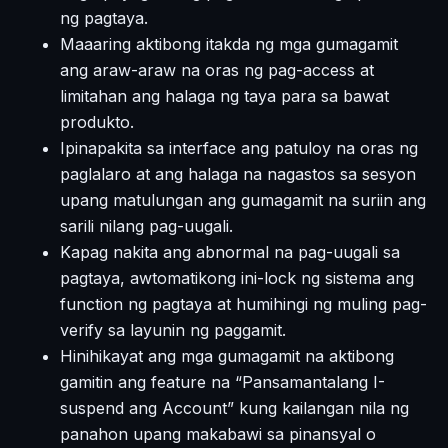
ng pagtaya.
Maaaring aktibong itakda ng mga gumagamit
ang araw-araw na oras ng pag-access at
limitahan ang halaga ng taya para sa bawat
produkto.
Ipinapakita sa interface ang patuloy na oras ng
paglalaro at ang halaga na nagastos sa sesyon
upang matulungan ang gumagamit na suriin ang
sarili nilang pag-uugali.
Kapag nakita ang abnormal na pag-uugali sa
pagtaya, awtomatikong ini-lock ng sistema ang
function ng pagtaya at humihingi ng muling pag-
verify sa layunin ng paggamit.
Hinihikayat ang mga gumagamit na aktibong
gamitin ang feature na “Pansamantalang I-
suspend ang Account” kung kailangan nila ng
panahon upang makabawi sa pinansyal o