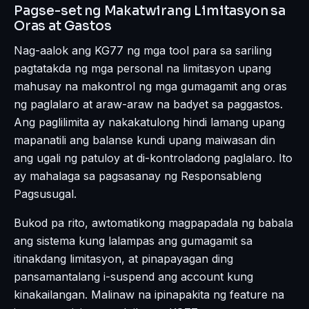
Pagse-set ng Makatwirang Limitasyon sa
Oras at Gastos
Nag-aalok ang KG77 ng mga tool para sa sariling
pagtatakda ng mga personal na limitasyon upang
mahusay na makontrol ng mga gumagamit ang oras
ng paglalaro at araw-araw na badyet sa paggastos.
Ang paglilimita ay nakakatulong hindi lamang upang
mapanatili ang balanse kundi upang maiwasan din
ang ugali ng patuloy at di-kontroladong paglalaro. Ito
ay mahalaga sa pagsasanay ng Responsableng
Pagsusugal.
Bukod pa rito, awtomatikong magpapadala ng babala
ang sistema kung lalampas ang gumagamit sa
itinakdang limitasyon, at pinapayagan ding
pansamantalang i-suspend ang account kung
kinakailangan. Malinaw na ipinapakita ng feature na