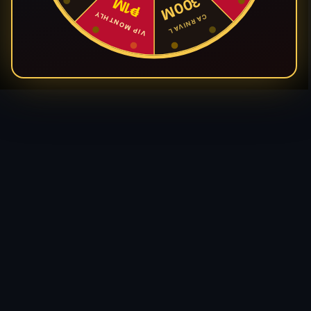
300M
₱1M
VIP MONTHLY
CARNIVAL