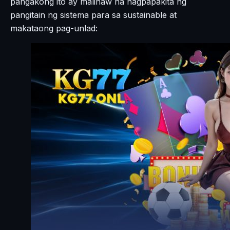
pangakong ito ay malinaw na nagpapakita ng
pangitain ng sistema para sa sustainable at
makataong pag-unlad: