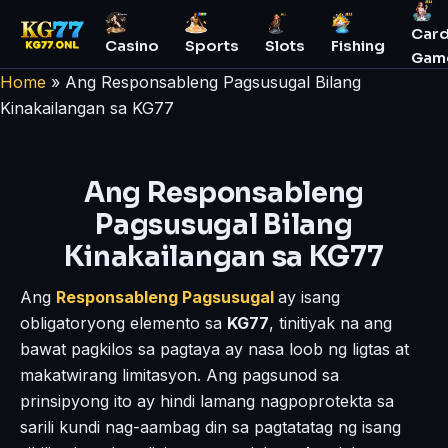
Car
Casino
Sports
Slots
Fishing
Gam
Home
»
Ang Responsableng Pagsusugal Bilang
Kinakailangan sa KG77
Ang Responsableng
Pagsusugal Bilang
Kinakailangan sa KG77
Ang
Responsableng Pagsusugal
ay isang
obligatoryong elemento sa
KG77
, tinitiyak na ang
bawat pagkilos sa pagtaya ay nasa loob ng ligtas at
makatwirang limitasyon. Ang pagsunod sa
prinsipyong ito ay hindi lamang nagpoprotekta sa
sarili kundi nag-aambag din sa pagtatatag ng isang