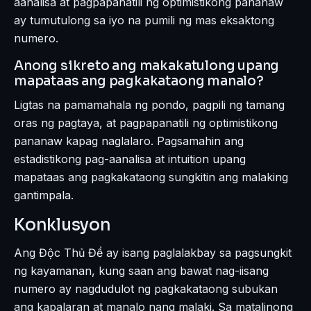
aanalisa at pagpapanatili ng optimistikong pananaw
ay tumutulong sa iyo na pumili ng mas eksaktong
numero.
Anong sikreto ang makakatulong upang
mapataas ang pagkakataong manalo?
Ligtas na pamamahala ng pondo, pagpili ng tamang
oras ng pagtaya, at pagpapanatili ng optimistikong
pananaw kapag naglalaro. Pagsamahin ang
estadistikong pag-aanalisa at intuition upang
mapataas ang pagkakataong sungkitin ang malaking
gantimpala.
Konklusyon
Ang Độc Thủ Đề ay isang paglalakbay sa pagsungkit
ng kayamanan, kung saan ang bawat nag-iisang
numero ay nagdudulot ng pagkakataong subukan
ang kapalaran at manalo nang malaki. Sa matalinong