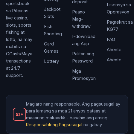
deposit
sportsbook
Lisensya sa
Jackpot
sa Pilipinas -
Paano
Operasyon
Slots
live casino,
Mag-
Pagrekrut sa
slots, sports,
withdraw
Fish
KG77
fishing at
Shooting
I-download
lotto, na may
FAQ
ang App
Card
mabilis na
Ahente
Games
GCash/Maya
Palitan ang
Ahente
transactions
Password
Lottery
at 24/7
Mga
support.
Promosyon
Maglaro nang responsable. Ang pagsusugal ay
para lamang sa mga 21 anyos pataas at
21+
maaaring makaadik - basahin ang aming
Responsableng Pagsusugal
na gabay.