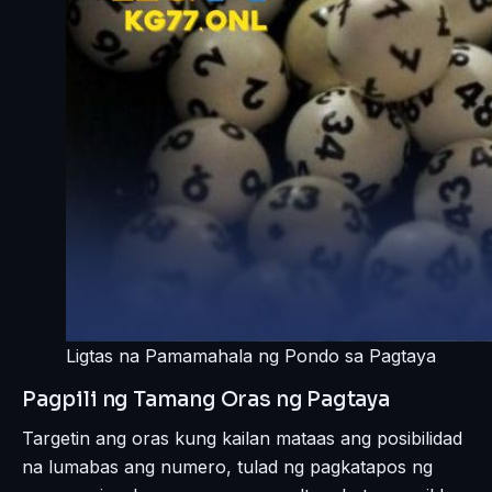
Ligtas na Pamamahala ng Pondo sa Pagtaya
Pagpili ng Tamang Oras ng Pagtaya
Targetin ang oras kung kailan mataas ang posibilidad
na lumabas ang numero, tulad ng pagkatapos ng