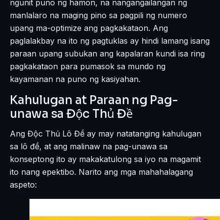
ngunit puno ng hamon, na nangangailangan ng
manlalaro na maging pino sa pagpili ng numero
upang ma-optimize ang pagkakataon. Ang
paglalakbay na ito ng pagtuklas ay hindi lamang isang
paraan upang subukan ang kapalaran kundi isa ring
pagkakataon para pumasok sa mundo ng
kayamanan na puno ng kasiyahan.
Kahulugan at Paraan ng Pag-
unawa sa Độc Thủ Đề
Ang Độc Thủ Lô Đề ay may natatanging kahulugan
sa lô đề, at ang malinaw na pag-unawa sa
konseptong ito ay makakatulong sa iyo na magamit
ito nang epektibo. Narito ang mga mahahalagang
aspeto: