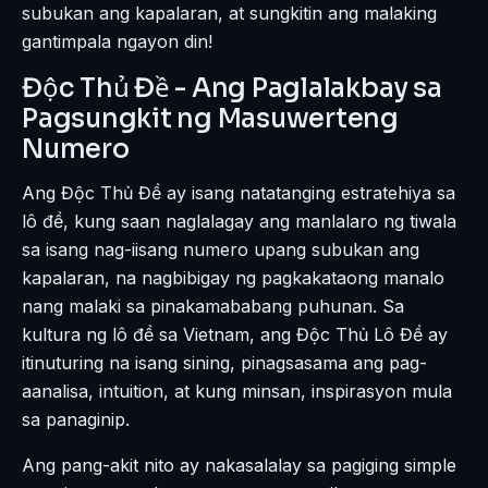
subukan ang kapalaran, at sungkitin ang malaking
gantimpala ngayon din!
Độc Thủ Đề - Ang Paglalakbay sa
Pagsungkit ng Masuwerteng
Numero
Ang Độc Thủ Đề ay isang natatanging estratehiya sa
lô đề, kung saan naglalagay ang manlalaro ng tiwala
sa isang nag-iisang numero upang subukan ang
kapalaran, na nagbibigay ng pagkakataong manalo
nang malaki sa pinakamababang puhunan. Sa
kultura ng lô đề sa Vietnam, ang Độc Thủ Lô Đề ay
itinuturing na isang sining, pinagsasama ang pag-
aanalisa, intuition, at kung minsan, inspirasyon mula
sa panaginip.
Ang pang-akit nito ay nakasalalay sa pagiging simple