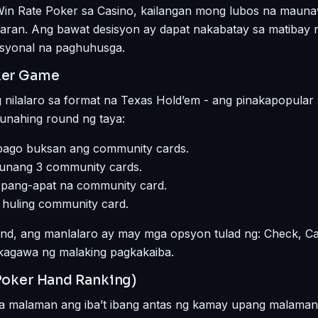
in Rate Poker sa Casino, kailangan mong lubos na maun
ran. Ang bawat desisyon ay dapat nakabatay sa matibay n
syonal na paghuhusga.
ker Game
nilalaro sa format na Texas Hold’em - ang pinakapopular 
unahing round ng taya:
 bago buksan ang community cards.
 unang 3 community cards.
 pang-apat na community card.
 huling community card.
d, ang manlalaro ay may mga opsyon tulad ng: Check, Call
kagawa ng malaking pagkakaiba.
Poker Hand Ranking)
a malaman ang iba’t ibang antas ng kamay upang malaman 