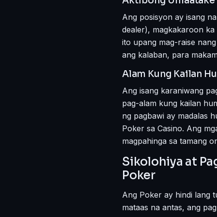
Aktibong Umaatake
Ang posisyon ay isang na
dealer), magkakaroon ka 
ito upang mag-raise nan
ang kalaban, para makami
Alam Kung Kailan H
Ang isang karaniwang pag
pag-alam kung kailan hu
ng pagbawi ay madalas h
Poker sa Casino. Ang mga
magpahinga sa tamang ora
Sikolohiya at P
Poker
Ang Poker ay hindi lang t
mataas na antas, ang pa