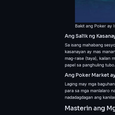
Bakit ang Poker ay 
Ang Salik ng Kasan
Sa isang mahabang sesyo
kasanayan ay mas manana
mag-raise (taya), kailan
papel sa panghuling tubo
Ang Poker Market ay
Laging may mga baguhan o
para sa mga manlalaro na
nadadagdagan ang kanilan
Masterin ang M