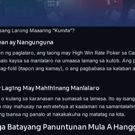
Isang Larong Maaaring “Kumita”?
ayan ay Nangunguna
n ng paglalaro, ang taong may High Win Rate Poker sa C
lo kaysa sa manlalaro na umaasa lamang sa kutob. Ang p
 mag-fold (itapon ang kamay), o ang pagbabasa sa kalaba
.
 Laging May Mahihinang Manlalaro
 kulang sa karanasan na sumasali sa lamesa. Ito ay isang
 may mahusay na estratehiya at kaalaman na samantalahi
g tsansa ng panalo at nakakakuha ng matatag na kita.
ga Batayang Panuntunan Mula A Hang