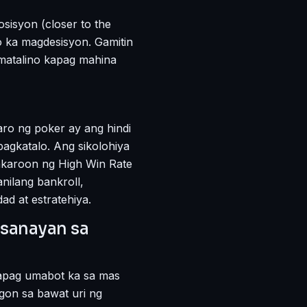
sisyon (closer to the
o ka magdesisyon. Gamitin
matalino kapag mahina
ro ng poker ay ang hindi
gkatalo. Ang sikolohiya
akaroon ng High Win Rate
nilang bankroll,
d at estratehiya.
asanayan sa
 Kapag umabot ka sa mas
gon sa bawat uri ng